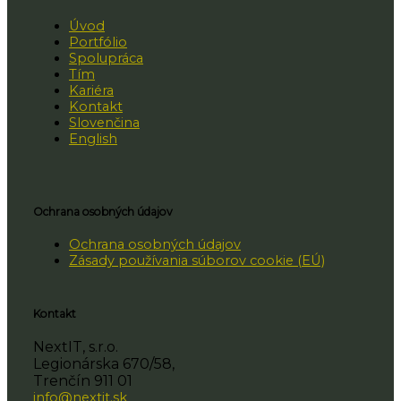
Úvod
Portfólio
Spolupráca
Tím
Kariéra
Kontakt
Slovenčina
English
Ochrana osobných údajov
Ochrana osobných údajov
Zásady používania súborov cookie (EÚ)
Kontakt
NextIT, s.r.o.
Legionárska 670/58,
Trenčín 911 01
info@nextit.sk