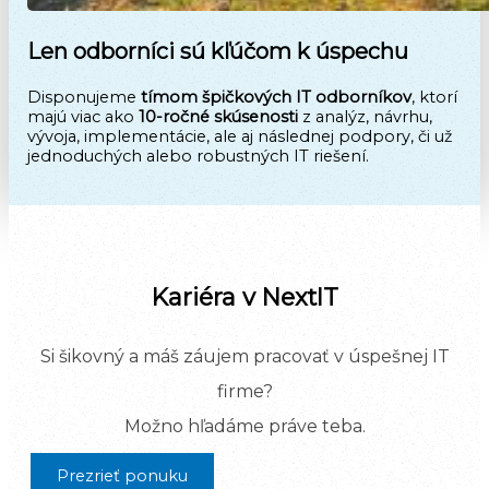
Len odborníci sú kľúčom k úspechu
Disponujeme
tímom
špičkových IT odborníkov
, ktorí
majú viac ako
10-ročné skúsenosti
z analýz, návrhu,
vývoja, implementácie, ale aj následnej podpory, či už
jednoduchých alebo robustných IT riešení.
Kariéra v NextIT
Si šikovný a máš záujem pracovať v úspešnej IT
firme?
Možno hľadáme práve teba.
Prezrieť ponuku