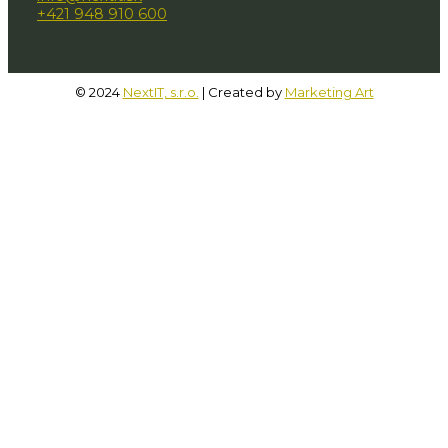
+421 948 910 600
© 2024
NextIT, s.r.o.
| Created by
Marketing Art