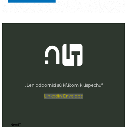
„Len odborníci sú kľúčom k úspechu“
Linkedin
Envelope
NextIT